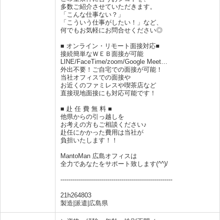
多数ご紹介させていただきます。
「こんな仕事ない？」
「こういう仕事がしたい！」など、
何でもお気軽にお問合せください◎
■ オンライン・リモート面接対応■
接続簡単なＷＥＢ面接が可能
LINE/FaceTime/zoom/Google Meet…
外出不要！ご自宅での面接が可能！
当社オフィスでの面接や
お近くのファミレスや喫茶店など
直接現地面接にも対応可能です！
■ 赴 任 費 無 料 ■
他県からの引っ越しを
お考えの方もご相談ください♪
赴任にかかった費用は当社が
負担いたします！！
MantoMan 広島オフィスは
全力であなたをサポート致します(^^)/
---------------------------------------------------------
21h264803
製造|派遣|広島県