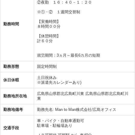
②夜勤 １６：４０－１：２０
※①・② １週間交替制
【実働時間】
勤務時間
８時間００分
【休憩時間】
計６０分
就労期間：3ヵ月～最長6カ月の短期
勤務形態
固定時間制
土日祝休み
休日休暇
※派遣先カレンダーあり)
広島県山県郡北広島町川東 広島県山県郡北広島町川
勤務地所在地
東
勤務地備考
勤務先名: Man to Man株式会社/広島オフィス
車・バイク・自動車通勤可
駐車場・駐輪場あり
交通手段