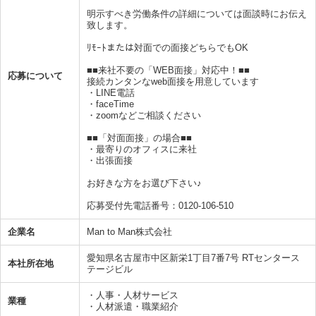
明示すべき労働条件の詳細については面談時にお伝え
致します。
ﾘﾓｰﾄまたは対面での面接どちらでもOK
■■来社不要の「WEB面接」対応中！■■
応募について
接続カンタンなweb面接を用意しています
・LINE電話
・faceTime
・zoomなどご相談ください
■■「対面面接」の場合■■
・最寄りのオフィスに来社
・出張面接
お好きな方をお選び下さい♪
応募受付先電話番号：0120-106-510
企業名
Man to Man株式会社
愛知県名古屋市中区新栄1丁目7番7号 RTセンタース
本社所在地
テージビル
・人事・人材サービス
業種
・人材派遣・職業紹介