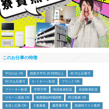
このお仕事の特徴
平日のみ OK
残業月平均 20 時間以上
40 代も応募可
50 代も応募可
U・I ターン歓迎
ブランク OK
フリーター歓迎
学歴不問
有資格者歓迎
未経験者歓迎
リモート面接 OK
勤務開始時期調整
即日勤務 OK
友達と応募 OK
大量募集
履歴書不要
面接時マスク着用