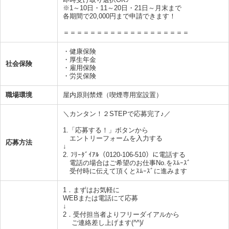
※1～10日・11～20日・21日～月末まで
各期間で20,000円まで申請できます！
＝＝＝＝＝＝＝＝＝＝＝＝＝＝＝＝＝＝＝
・健康保険
・厚生年金
社会保険
・雇用保険
・労災保険
職場環境
屋内原則禁煙（喫煙専用室設置）
＼カンタン！２STEPで応募完了♪／
1.「応募する！」ボタンから
エントリーフォームを入力する
応募方法
↓
2. ﾌﾘｰﾀﾞｲｱﾙ（0120-106-510）に電話する
電話の場合はご希望のお仕事No.をｽﾑｰｽﾞ
受付時に伝えて頂くとｽﾑｰｽﾞに進みます
1．まずはお気軽に
WEBまたは電話にて応募
↓
2．受付担当者よりフリーダイアルから
ご連絡差し上げます(^^)/