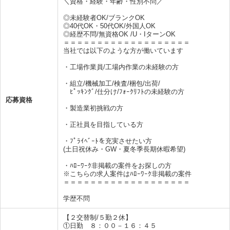
＼資格・経験・年齢・性別不問／
◎未経験者OK/ブランクOK
◎40代OK・50代OK/外国人OK
◎経歴不問/無資格OK /U・IターンOK
＝＝＝＝＝＝＝＝＝＝＝＝＝＝＝＝＝＝＝
当社では以下のような方が働いています
・工場作業員/工場内作業の未経験の方
・組立/機械加工/検査/梱包/出荷/
ﾋﾟｯｷﾝｸﾞ/仕分け/ﾌｫｰｸﾘﾌﾄの未経験の方
応募資格
・製造業初挑戦の方
・正社員を目指している方
・ﾌﾟﾗｲﾍﾞｰﾄを充実させたい方
(土日祝休み・GW・夏冬季長期休暇希望)
・ﾊﾛｰﾜｰｸ非掲載の案件をお探しの方
※こちらの求人案件はﾊﾛｰﾜｰｸ非掲載の案件
＝＝＝＝＝＝＝＝＝＝＝＝＝＝＝＝＝＝＝
学歴不問
【２交替制/５勤２休】
①日勤 ８：００－１６：４５