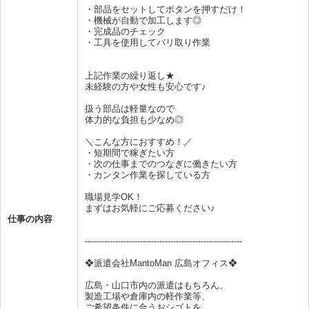
・部品をセットしてボタンを押すだけ！
・機械が自動で加工します◎
・完成品のチェック
・工具を使用してバリ取り作業
上記作業の繰り返し★
未経験の方や女性も安心です♪
扱う部品は軽量なので
体力的な負担も少なめ◎
＼こんな方におすすめ！／
・短期間で稼ぎたい方
・次の仕事までのつなぎに働きたい方
・カンタン作業を探している方
職場見学OK！
まずはお気軽にご応募ください♪
仕事の内容
---------------------------------------------------------
❖派遣会社MantoMan 広島オフィス❖
広島・山口市内の派遣はもちろん、
製造工場や倉庫内の軽作業等、
ご希望条件に合うおシゴトを、