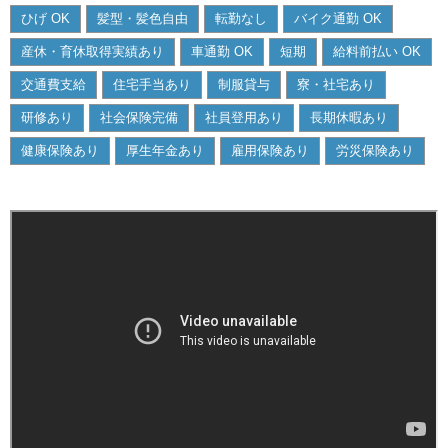
ひげ OK
髪型・髪色自由
転勤なし
バイク通勤 OK
産休・育休取得実績あり
車通勤 OK
短期
給料前払い OK
交通費支給
住宅手当あり
制服貸与
寮・社宅あり
研修あり
社会保険完備
社員登用あり
長期休暇あり
健康保険あり
厚生年金あり
雇用保険あり
労災保険あり