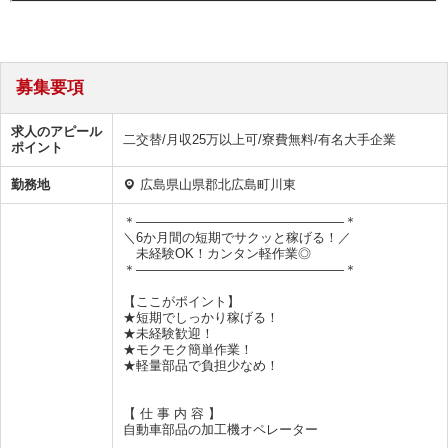
募集要項
求人のアピール
二交替/月収25万以上可/寮費無料/有名大手企業
ポイント
勤務地
広島県山県郡北広島町川東
＊――――――――――――――――＊
＼6か月間の短期でサクッと稼げる！／
未経験OK！カンタン軽作業◎
＊――――――――――――――――＊
【ここがポイント】
★短期でしっかり稼げる！
★未経験歓迎！
★モクモク簡単作業！
★軽量部品で負担少なめ！
【 仕 事 内 容 】
自動車部品の加工機オペレーター