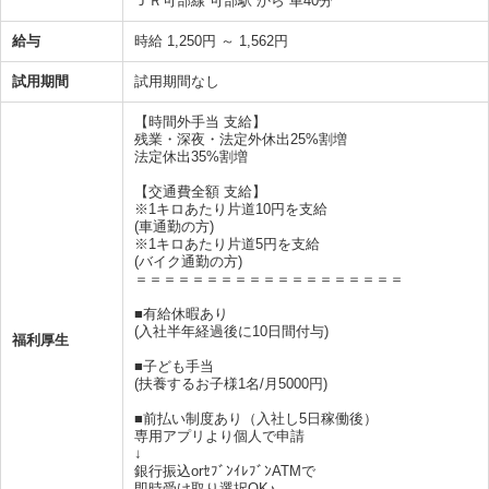
ＪＲ可部線 可部駅 から 車40分
給与
時給 1,250円 ～ 1,562円
試用期間
試用期間なし
【時間外手当 支給】
残業・深夜・法定外休出25%割増
法定休出35%割増
【交通費全額 支給】
※1キロあたり片道10円を支給
(車通勤の方)
※1キロあたり片道5円を支給
(バイク通勤の方)
＝＝＝＝＝＝＝＝＝＝＝＝＝＝＝＝＝＝＝
■有給休暇あり
(入社半年経過後に10日間付与)
福利厚生
■子ども手当
(扶養するお子様1名/月5000円)
■前払い制度あり（入社し5日稼働後）
専用アプリより個人で申請
↓
銀行振込orｾﾌﾞﾝｲﾚﾌﾞﾝATMで
即時受け取り選択OK♪