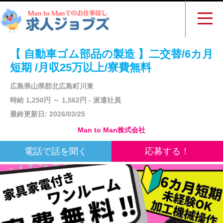
【 自動車ゴム部品の製造 】二交替/6カ月
短期 /月収25万以上/寮費無料
広島県山県郡北広島町川東
時給 1,250円 ～ 1,562円 - 派遣社員
最終更新日: 2026/03/25
Man to Man株式会社
電話で話を聞く
応募する！