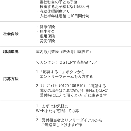
・当社独自の子ども手当
扶養するお子様1名/月5000円
・有給休暇制度アリ
入社半年経過後に10日間付与
・健康保険
・厚生年金
社会保険
・雇用保険
・労災保険
職場環境
屋内原則禁煙（喫煙専用室設置）
＼カンタン！２STEPで応募完了♪／
1.「応募する！」ボタンから
エントリーフォームを入力する
応募方法
↓
2. ﾌﾘｰﾀﾞｲｱﾙ（0120-106-510）に電話する
電話の場合はご希望のお仕事No.をｽﾑｰｽﾞ
受付時に伝えて頂くとｽﾑｰｽﾞに進みます
1．まずはお気軽に
WEBまたは電話にて応募
↓
2．受付担当者よりフリーダイアルから
ご連絡差し上げます(^^)/