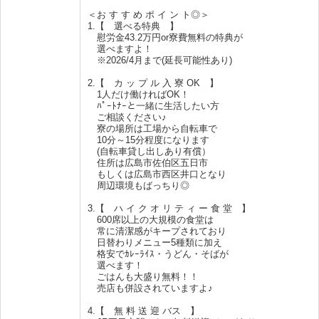
＜お す す め ポ イ ン ト◎＞
1.【 選べる特典 】
慰労金43.2万円or寮費無料の特典が
選べますよ！
※2026/4月まで(延長可能性あり)
2.【 カ ッ プ ル 入 寮 OK 】
1人だけ働ければOK！
ﾊﾟｰﾄﾅｰと一緒に生活したい方
ご相談ください♪
寮の場所は工場から自転車で
10分～15分程度になります
(自転車貸し出しあり有償）
住所は広島市佐伯区五日市
もしくは広島市西区井口となり
周辺環境もばっちり◎
3.【 ハ イ ク オ リ テ ィ ー 食 堂 】
600席以上の大規模の食堂は
常に清潔感がキープされており
日替わりメニュー5種類に加え
格安でｶﾚｰﾗｲｽ・うどん・そばが
選べます！
ごはんも大盛り無料！！
売店も併設されていますよ♪
4.【 無 料 送 迎 バス 】