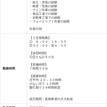
・組立・塗装の経験
・検査・包装の経験
・ライン作業の経験
・食品工場での経験
・自動車工場での経験
・フォークリフト作業の経験
学歴不問
【２交替勤務】
① ８：００－１６：５５
②２０：００－翌４：５５
【休憩時間】
①②とも計６０分
【実働時間】
勤務時間
７時間５５分
【残業時間】
月平均 ２０～３０時間
少ない月で １０時間
繁忙期で３９時間程度
就労期間：長期希望の方大歓迎