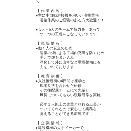
＼
【 作 業 内 容 】
▸主に半自動溶接機を用いた溶接業務
溶接作業のご経験のある方大歓迎！！
▸ 3人～6人のチームで協力をしあって
一つ一つの工程をこなしていきます
【 現 場 情 報 】
▸働く人の安全のため
溶接の煙による工場内充満を防ぐため
手元で煙を吸い込み
浄化して外に出すなど環境整備にも
力をいれております
【 教 育 制 度 】
▸入社後最初の4日間は座学と
現場見学を合わせた研修
その後配属チームにて先輩と
班長についてもらい現場研修を実施
必ず１人以上の先輩と頼れる班長が
ついてくれるので安心して業務を
覚えることができる環境です！
【 企 業 情 報 】
▸建設機械の大手メーカーで