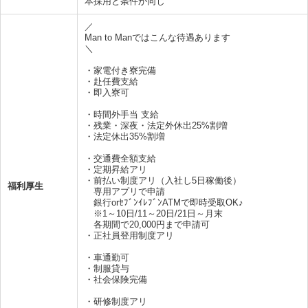
本採用と条件が同じ
／
Man to Manではこんな待遇あります
＼
・家電付き寮完備
・赴任費支給
・即入寮可
・時間外手当 支給
・残業・深夜・法定外休出25%割増
・法定休出35%割増
・交通費全額支給
・定期昇給アリ
・前払い制度アリ（入社し5日稼働後）
福利厚生
専用アプリで申請
銀行orｾﾌﾞﾝｲﾚﾌﾞﾝATMで即時受取OK♪
※1～10日/11～20日/21日～月末
各期間で20,000円まで申請可
・正社員登用制度アリ
・車通勤可
・制服貸与
・社会保険完備
・研修制度アリ