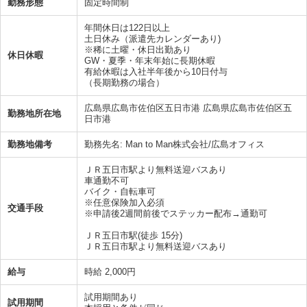
勤務形態
固定時間制
年間休日は122日以上
土日休み（派遣先カレンダーあり)
※稀に土曜・休日出勤あり
休日休暇
GW・夏季・年末年始に長期休暇
有給休暇は入社半年後から10日付与
（長期勤務の場合）
広島県広島市佐伯区五日市港 広島県広島市佐伯区五
勤務地所在地
日市港
勤務地備考
勤務先名: Man to Man株式会社/広島オフィス
ＪＲ五日市駅より無料送迎バスあり
車通勤不可
バイク・自転車可
※任意保険加入必須
交通手段
※申請後2週間前後でステッカー配布→通勤可
ＪＲ五日市駅(徒歩 15分)
ＪＲ五日市駅より無料送迎バスあり
給与
時給 2,000円
試用期間あり
試用期間