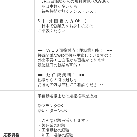
JR五日市駅からの無料送迎バスがあり
朝は本数が多いから
待ち時間が無くノンストレス！
5.【 外 国 籍 の 方 OK 】
日本で就業先をお探しの方は
ご相談ください
-------------------------------------------------------------
■■ W E B 面接対応！即就業可能！ ■■
接続簡単なweb面接を用意していますので
外出不要！ご自宅から面接ができます！
最短翌日の就業も可能！！
■■ 赴 任 費 無 料！ ■■
他県からの引っ越しを
お考えの方は当社にご相談ください♪
半自動溶接または溶接従事歴必須
◎ブランクOK
◎U・IターンOK
＜こんな経験も活かせます＞
・製造業の経験
・工場勤務の経験
応募資格
・加工・溶接の経験