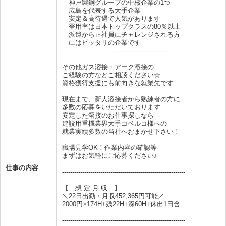
神戸製鋼グループの中核企業の1つ
広島を代表する大手企業
安定＆高待遇で人気があります
登用率は日本トップクラスの80％以上
派遣から正社員にチャレンジされる方
にはピッタリの企業です
-------------------------------------------------------------
その他ガス溶接・アーク溶接の
ご経験の方などご相談ください☆
資格獲得支援にも前向きな就業先です
現在まで、新人溶接者から熟練者の方に
多数の応募をいただいております
安定した溶接のお仕事探しなら
建設用重機業界大手コベルコ様への
就業実績多数の当社へおまかせ下さい！
職場見学OK！作業内容の確認等
まずはお気軽にご応募ください♪
仕事の内容
-------------------------------------------------------------
【 想 定 月 収 】
＼22日出勤・月収452,365円可能／
2000円×174H+残22H+深60H+休出1日含
-------------------------------------------------------------