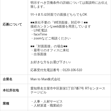
明示すべき労働条件の詳細については面談時にお伝え
致します。
ﾘﾓｰﾄまたは対面での面接どちらでもOK
■■来社不要の「WEB面接」対応中！■■
応募について
接続カンタンなweb面接を用意しています
・LINE電話
・faceTime
・zoomなどご相談ください
■■「対面面接」の場合■■
・最寄りのオフィスに来社
・出張面接
お好きな方をお選び下さい♪
応募受付先電話番号：0120-106-510
企業名
Man to Man株式会社
愛知県名古屋市中区新栄1丁目7番7号 RTセンタース
本社所在地
テージビル
・人事・人材サービス
業種
・人材派遣・職業紹介