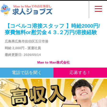
【コベルコ溶接スタッフ 】時給2000円/
寮費無料or慰労金４３.２万円/溶接経験
広島県広島市佐伯区五日市港
時給 2,000円 - 派遣社員
最終更新日: 2026/05/14
Man to Man株式会社
電話で話を聞く
応募する！