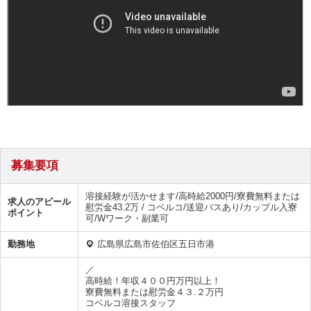
募集要項
溶接経験が活かせます/高時給2000円/寮費無料または
求人のアピール
慰労金43.2万 / コベルコ/送迎バスあり/カップル入寮
ポイント
可/Wワーク・副業可
勤務地
広島県広島市佐伯区五日市港
／
高時給！年収４００円万円以上！
寮費無料または慰労金４３.２万円
コベルコ溶接スタッフ