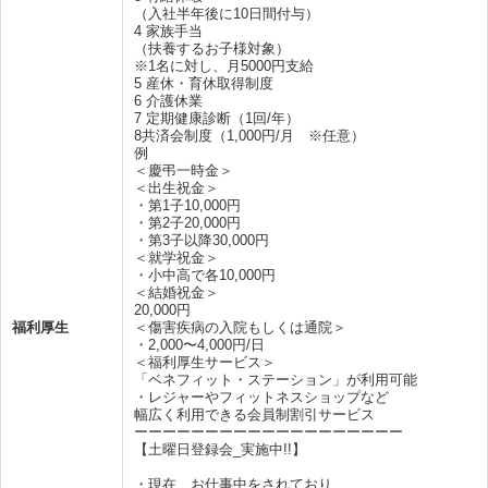
（入社半年後に10日間付与）
4 家族手当
（扶養するお子様対象）
※1名に対し、月5000円支給
5 産休・育休取得制度
6 介護休業
7 定期健康診断（1回/年）
8共済会制度（1,000円/月 ※任意）
例
＜慶弔一時金＞
＜出生祝金＞
・第1子10,000円
・第2子20,000円
・第3子以降30,000円
＜就学祝金＞
・小中高で各10,000円
＜結婚祝金＞
20,000円
福利厚生
＜傷害疾病の入院もしくは通院＞
・2,000〜4,000円/日
＜福利厚生サービス＞
「ベネフィット・ステーション」が利用可能
・レジャーやフィットネスショップなど
幅広く利用できる会員制割引サービス
ーーーーーーーーーーーーーーーーーーー
【土曜日登録会_実施中!!】
・現在、お仕事中をされており