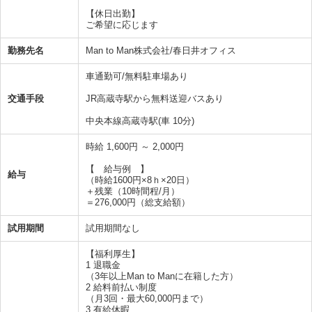
【休日出勤】
ご希望に応じます
勤務先名
Man to Man株式会社/春日井オフィス
車通勤可/無料駐車場あり
交通手段
JR高蔵寺駅から無料送迎バスあり
中央本線高蔵寺駅(車 10分)
時給 1,600円 ～ 2,000円
【 給与例 】
給与
（時給1600円×8ｈ×20日）
＋残業（10時間程/月）
＝276,000円（総支給額）
試用期間
試用期間なし
【福利厚生】
1 退職金
（3年以上Man to Manに在籍した方）
2 給料前払い制度
（月3回・最大60,000円まで）
3 有給休暇