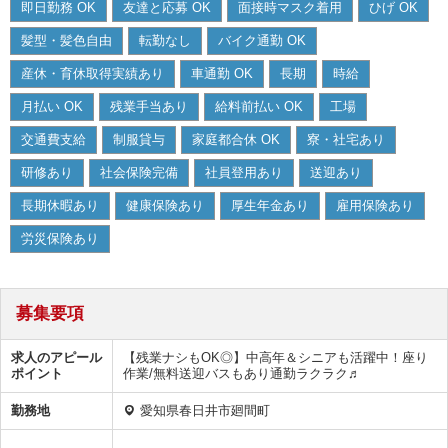
即日勤務 OK
友達と応募 OK
面接時マスク着用
ひげ OK
髪型・髪色自由
転勤なし
バイク通勤 OK
産休・育休取得実績あり
車通勤 OK
長期
時給
月払い OK
残業手当あり
給料前払い OK
工場
交通費支給
制服貸与
家庭都合休 OK
寮・社宅あり
研修あり
社会保険完備
社員登用あり
送迎あり
長期休暇あり
健康保険あり
厚生年金あり
雇用保険あり
労災保険あり
募集要項
求人のアピール
【残業ナシもOK◎】中高年＆シニアも活躍中！座り
ポイント
作業/無料送迎バスもあり通勤ラクラク♬
勤務地
愛知県春日井市廻間町