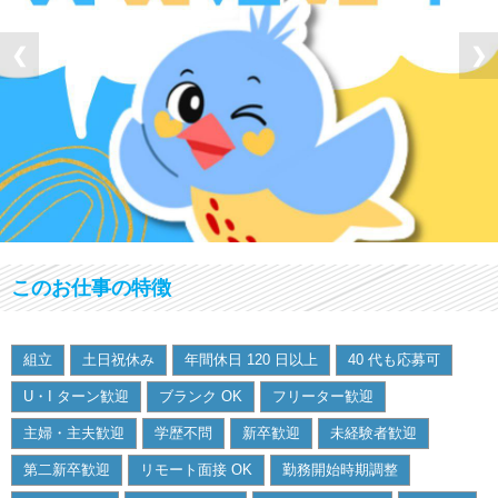
❮
❯
このお仕事の特徴
組立
土日祝休み
年間休日 120 日以上
40 代も応募可
U・I ターン歓迎
ブランク OK
フリーター歓迎
主婦・主夫歓迎
学歴不問
新卒歓迎
未経験者歓迎
第二新卒歓迎
リモート面接 OK
勤務開始時期調整