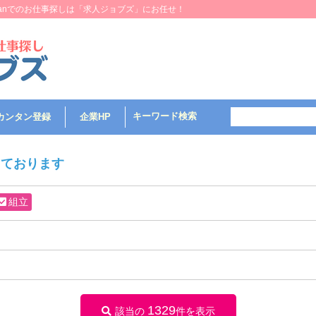
 Manでのお仕事探しは「求人ジョブズ」にお任せ！
キーワード検索
カンタン登録
企業HP
しております
組立
1329
該当の
件を表示