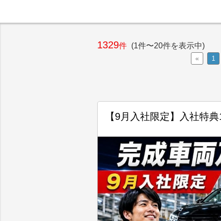
1329
件
(1件〜20件を表示中)
«
1
【9月入社限定】入社特典1