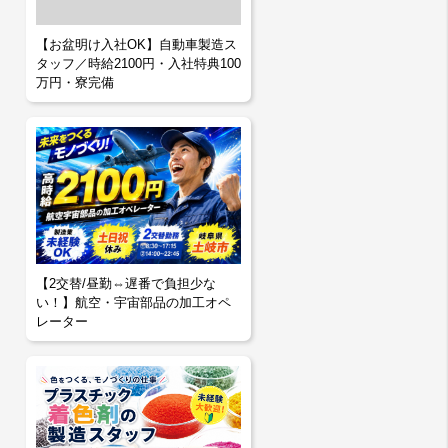
【お盆明け入社OK】自動車製造ス
タッフ／時給2100円・入社特典100
万円・寮完備
【2交替/昼勤⇔遅番で負担少な
い！】航空・宇宙部品の加工オペ
レーター