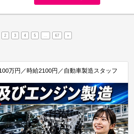
2
3
4
5
...
67
»
00万円／時給2100円／自動車製造スタッフ