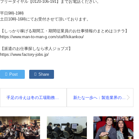
フリーダイヤル【0120-106-191】までお電話ください。
平日9時-19時
土日10時-16時にてお受付させて頂いております。
【しっかり稼げる期間工・期間従業員のお仕事情報のまとめはコチラ】
https://www.man-to-man-g.com/staff/kikankou/
【派遣のお仕事探しなら求人ジョブズ】
https://www.factory-jobs.jp/
Post
Share
手足の冷えは冬の工場勤務の天敵！徹底対策ガイド
新たな一歩へ：製造業界の2023年の成長と2024年への道