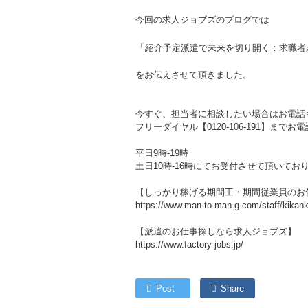
今回の求人ジョブズのブログでは
「
紹介予定派遣で未来を切り開く：求職者が
をお伝えさせて頂きました。
今すぐ、担当者に相談したい場合はお電話
フリーダイヤル【0120-106-191】まで
平日9時-19時
土日10時-16時にてお受付させて頂いてお
【しっかり稼げる期間工・期間従業員のお
https://www.man-to-man-g.com/staff/kikan
【派遣のお仕事探しなら求人ジョブズ】
https://www.factory-jobs.jp/
Post
Share