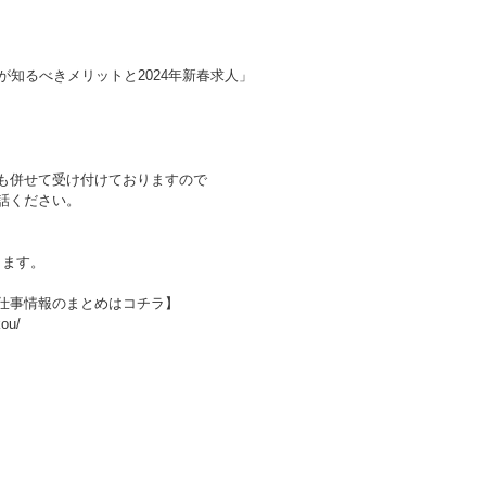
知るべきメリットと2024年新春求人」
も併せて受け付けておりますので
お電話ください。
ります。
仕事情報のまとめはコチラ】
kou/