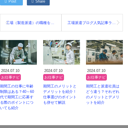
Post
Share
工場（製造派遣）の職種を一覧で解説する！的なノリでまとめてみました【Part５：フォークリフト作業編】
工場派遣ブログ人気記事ランキング2022の発表【前半】10位から6位の発表
2024.07.10
2024.07.10
2024.07.10
お仕事ナビ
お仕事ナビ
お仕事ナビ
期間工の仕事に年齢
期間工のメリットと
期間工と派遣社員は
制限はある？40～60
デメリットを紹介！
どう違う？それぞれ
代で期間工に応募す
仕事選びのポイント
のメリットとデメリ
る際のポイントにつ
も併せて解説
ットを紹介
いても紹介