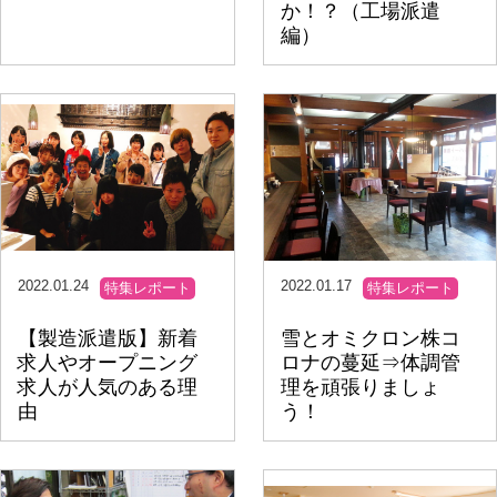
か！？（工場派遣
編）
2022.01.24
2022.01.17
特集レポート
特集レポート
【製造派遣版】新着
雪とオミクロン株コ
求人やオープニング
ロナの蔓延⇒体調管
求人が人気のある理
理を頑張りましょ
由
う！