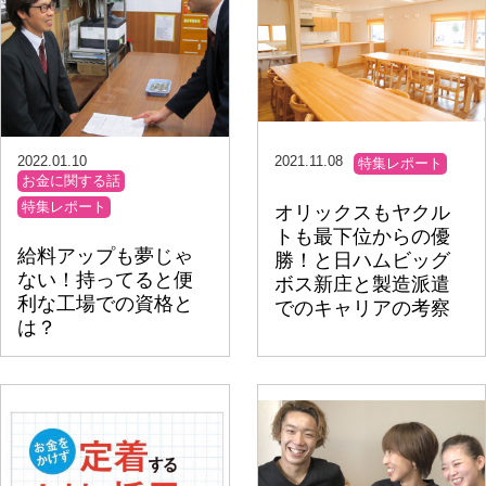
2022.01.10
2021.11.08
特集レポート
お金に関する話
特集レポート
オリックスもヤクル
トも最下位からの優
給料アップも夢じゃ
勝！と日ハムビッグ
ない！持ってると便
ボス新庄と製造派遣
利な工場での資格と
でのキャリアの考察
は？